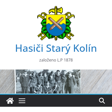
Přeskočit
na
obsah
Hasiči Starý Kolín
založeno L.P 1878