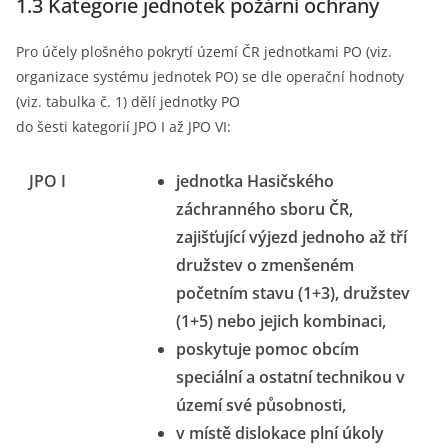
1.3 Kategorie jednotek požární ochrany
Pro účely plošného pokrytí území ČR jednotkami PO (viz.
organizace systému jednotek PO) se dle operační hodnoty
(viz. tabulka č. 1) dělí jednotky PO
do šesti kategorií JPO I až JPO VI:
JPO I
jednotka Hasičského
záchranného sboru ČR,
zajišťující výjezd jednoho až tří
družstev o zmenšeném
početním stavu (1+3), družstev
(1+5) nebo jejich kombinaci,
poskytuje pomoc obcím
speciální a ostatní technikou v
území své působnosti,
v místě dislokace plní úkoly