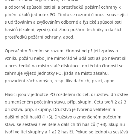
a odborné způsobilosti sil a prostředků požární ochrany k
plnění úkolů jednotek PO. Tímto se rozumí činnost související
s udržováním a zvyšováním odborné a fyzické způsobilosti
hasičů (školení, výcvik), údržbou požární techniky a dalších
prostředků požární ochrany, apod.
Operačním řízením se rozumí činnost od přijetí zprávy o
vzniku požáru nebo jiné mimořádné události až po návrat sil
a prostředků na místo stálé dislokace. do těchto činností se
zahrnuje výjezd jednotky PO, jízda na místo zásahu,
provádění záchranných, resp. likvidačních, prací, apod.
Hasiči jsou v jednotce PO rozděleni do čet, družstev, družstev
o zmenšeném početním stavu, příp. skupin. Četu tvoří 2 až 3
družstva, příp. skupiny. Družstvo je tvořeno velitelem a
dalšími pěti hasiči (1+5). Družstvo o zmenšeném početním
stavu se sestává z velitele a dalších tří hasičů (1+3). Skupinu
tvoří velitel skupiny a 1 až 2 hasiči. Pokud se jednotka sestává