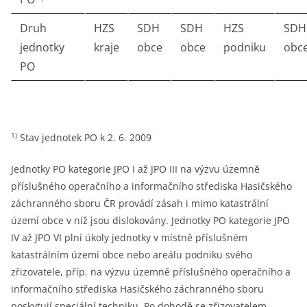
Druh
HZS
SDH
SDH
HZS
SDH
jednotky
kraje
obce
obce
podniku
obc
PO
1)
Stav jednotek PO k 2. 6. 2009
Jednotky PO kategorie JPO I až JPO III na výzvu územně
příslušného operačního a informačního střediska Hasičského
záchranného sboru ČR provádí zásah i mimo katastrální
území obce v níž jsou dislokovány. Jednotky PO kategorie JPO
IV až JPO VI plní úkoly jednotky v místně příslušném
katastrálním území obce nebo areálu podniku svého
zřizovatele, příp. na výzvu územně příslušného operačního a
informačního střediska Hasičského záchranného sboru
poskytují speciální techniku. Po dohodě se zřizovatelem