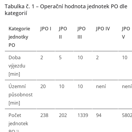
Tabulka č. 1 – Operační hodnota jednotek PO dle
kategorií
Kategorie
JPO I
JPO
JPO
JPO IV
JPO
jednotky
II
III
V
PO
Doba
2
5
10
2
10
výjezdu
[min]
Územní
20
10
10
není
není
působnost
[min]
Počet
238
202
1339
94
580
jednotek
PO
1)