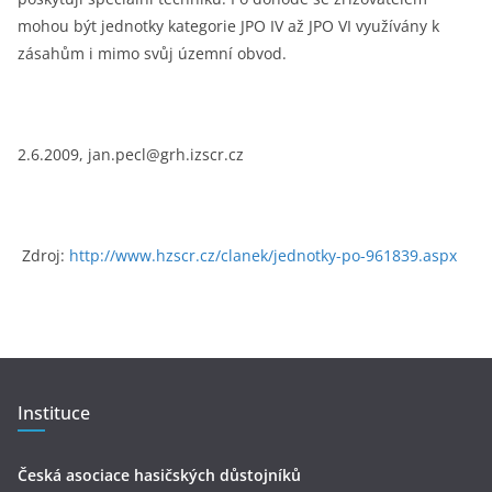
mohou být jednotky kategorie JPO IV až JPO VI využívány k
zásahům i mimo svůj územní obvod.
2.6.2009, jan.pecl@grh.izscr.cz
Zdroj:
http://www.hzscr.cz/clanek/jednotky-po-961839.aspx
Instituce
Česká asociace hasičských důstojníků