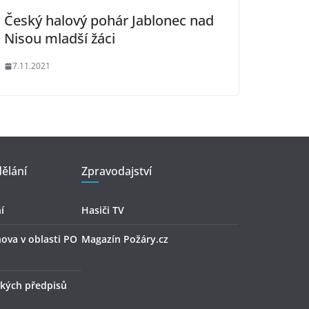
Český halový pohár Jablonec nad
Nisou mladší žáci
7.11.2021
ělání
Zpravodajství
í
Hasiči TV
hova v oblasti PO
Magazín Požáry.cz
kých předpisů