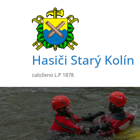
Přeskočit
na
obsah
Hasiči Starý Kolín
založeno L.P 1878