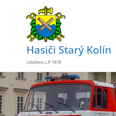
Přeskočit
na
obsah
Hasiči Starý Kolín
založeno L.P 1878