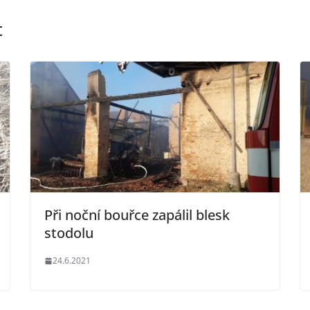
t
Při noční bouřce zapálil blesk
stodolu
24.6.2021