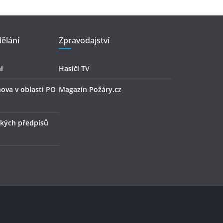
ělání
Zpravodajství
í
Hasiči TV
hova v oblasti PO
Magazín Požáry.cz
kých předpisů