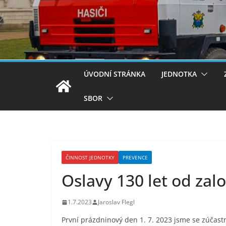
ÚVODNÍ STRÁNKA
JEDNOTKA
SBOR
ČINNOST JEDNOTKY
PREVENCE
Oslavy 130 let od za
1.7.2023
Jaroslav Flegl
První prázdninový den 1. 7. 2023 jsme se zúčast