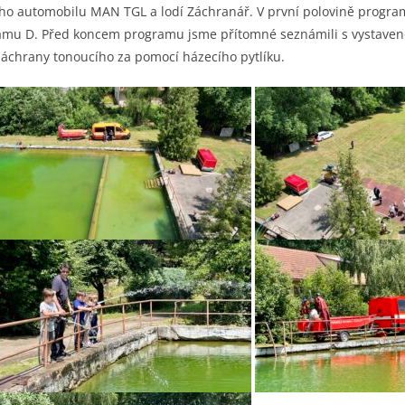
ního automobilu MAN TGL a lodí Záchranář. V první polovině progra
gramu D. Před koncem programu jsme přítomné seznámili s vystaveno
záchrany tonoucího za pomocí házecího pytlíku.