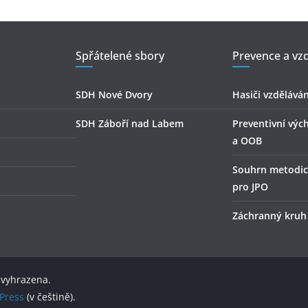
Spřátelené sbory
Prevence a vzd
SDH Nové Dvory
Hasiči vzděláván
SDH Záboří nad Labem
Preventivní výc
a OOB
Souhrn metodic
pro JPO
Záchranný kruh
 vyhrazena.
Press
(v češtině).