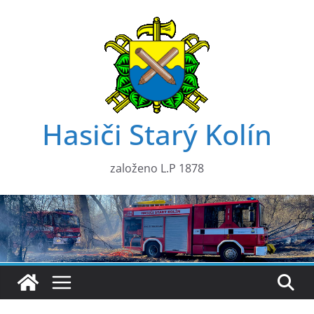
Přeskočit
na
obsah
Hasiči Starý Kolín
založeno L.P 1878