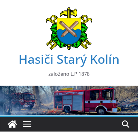
Přeskočit
na
obsah
Hasiči Starý Kolín
založeno L.P 1878