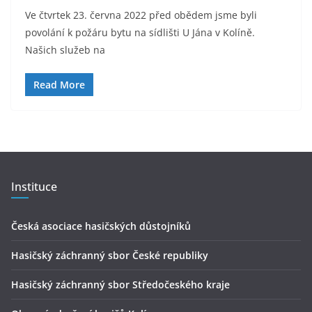
Ve čtvrtek 23. června 2022 před obědem jsme byli
povolání k požáru bytu na sídlišti U Jána v Kolíně.
Našich služeb na
Read More
Instituce
Česká asociace hasičských důstojníků
Hasičský záchranný sbor České republiky
Hasičský záchranný sbor Středočeského kraje