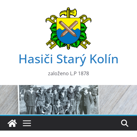
Přeskočit
na
obsah
Hasiči Starý Kolín
založeno L.P 1878