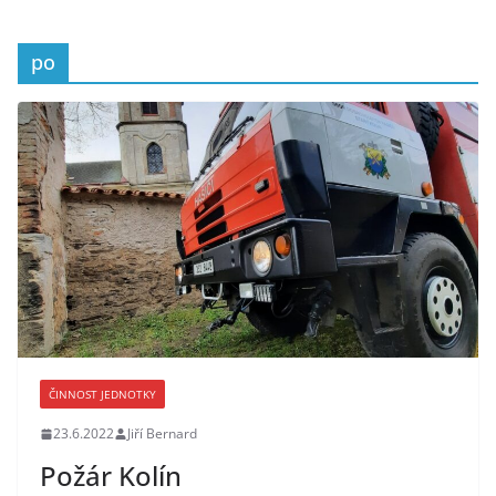
po
ČINNOST JEDNOTKY
23.6.2022
Jiří Bernard
Požár Kolín