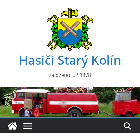
Přeskočit
na
obsah
Hasiči Starý Kolín
založeno L.P 1878