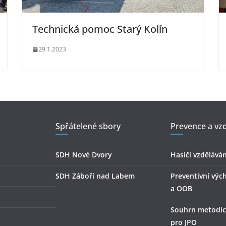
Technická pomoc Starý Kolín
29.1.2023
Spřátelené sbory
Prevence a vzd
SDH Nové Dvory
Hasiči vzděláván
SDH Záboří nad Labem
Preventivní výc
a OOB
Souhrn metodic
pro JPO