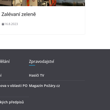
Zalévaní zeleně
16.8.2023
ělání
Zpravodajství
í
Hasiči TV
hova v oblasti PO
Magazín Požáry.cz
kých předpisů