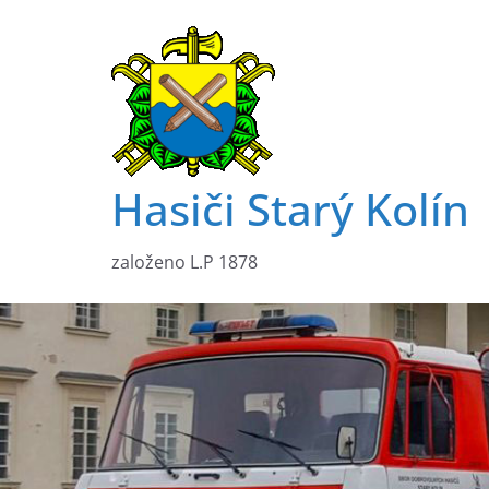
Přeskočit
na
obsah
Hasiči Starý Kolín
založeno L.P 1878